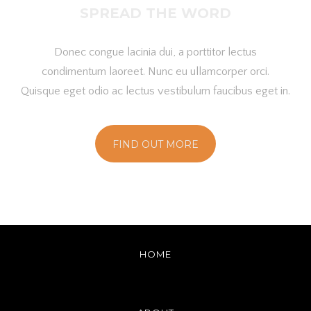
SPREAD THE WORD
Donec congue lacinia dui, a porttitor lectus
condimentum laoreet. Nunc eu ullamcorper orci.
Quisque eget odio ac lectus vestibulum faucibus eget in.
FIND OUT MORE
HOME