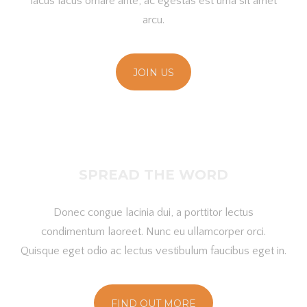
lacus lacus ornare ante, ac egestas est urna sit amet
arcu.
JOIN US
SPREAD THE WORD
Donec congue lacinia dui, a porttitor lectus
condimentum laoreet. Nunc eu ullamcorper orci.
Quisque eget odio ac lectus vestibulum faucibus eget in.
FIND OUT MORE